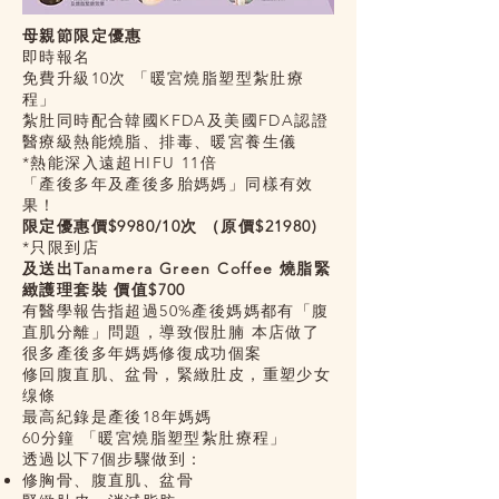
母親節限定優惠
即時報名
免費升級10次 「暖宮燒脂塑型紮肚療
程」
紮肚同時配合韓國KFDA及美國FDA認證
醫療級熱能燒脂、排毒、暖宮養生儀
*熱能深入遠超HIFU 11倍
「產後多年及產後多胎媽媽」同樣有效
果！
限定優惠價$9980/10次 （原價$21980)
*只限到店
及送出Tanamera Green Coffee 燒脂緊
緻護理套裝 價值$700
有醫學報告指超過50%產後媽媽都有「腹
直肌分離」問題，導致假肚腩 本店做了
很多產後多年媽媽修復成功個案
修回腹直肌、盆骨，緊緻肚皮，重塑少女
缐條
最高紀錄是產後18年媽媽
60分鐘 「暖宮燒脂塑型紮肚療程」
透過以下7個步驟做到：
修胸骨、腹直肌、盆骨