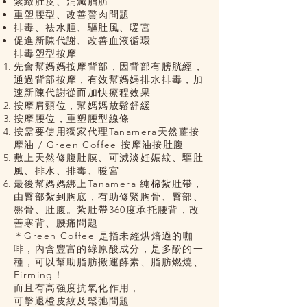
緊緻肚皮、消減脂肪
重塑腰型、改善贅肉問題
排毒、祛水腫、驅肚風、暖宮
促進新陳代謝、改善血液循環
排毒塑型按摩
先會幫媽媽按摩背部，因背部有膀胱經，
通過背部按摩，有效幫媽媽排水排毒，加
速新陳代謝從而加快療程效果
按摩肩頸位，幫媽媽放鬆舒緩
按摩腰位，重塑腰型線條
按需要使用獨家代理Tanamera天然薑按
摩油 / Green Coffee 按摩油按肚腹
敷上天然修腹肚膜、可減淡妊娠紋、驅肚
風、排水、排毒、暖宮
最後幫媽媽綁上Tanamera 純棉紮肚帶，
由臀部紮到胸底，有助修緊胸骨、臀部、
盤骨、肚腹。紮肚帶360度承托腰背，改
善寒背、腰痛問題
＊Green Coffee 是指未經烘焙過的咖
啡，內含豐富的綠原酸成分，是多酚的一
種，可以幫助脂肪搬運酵素、脂肪燃燒、
Firming！
而且有高強度抗氧化作用，
可擊退橙皮紋及鬆弛問題