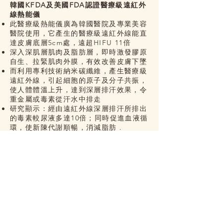
韓國KFDA及美國FDA認證醫療級遠紅外
線熱能儀
此醫療級熱能儀廣為韓國醫院及專業美容
醫院使用，它產生的醫療級遠紅外線能直
達皮膚底層5cm處，遠超HIFU 11倍
深入深肌層肌肉及脂肪層，即時激發膠原
自生、拉緊肌肉外膜，有效改善皮膚下墜
而利用專利技術納米碳纖維，產生醫療級
遠紅外線，引起細胞的原子及分子共振，
使人體體溫上升，達到深層排汗效果，令
重金屬或毒素從汗水中排走
研究顯示：經由遠紅外線深層排汗所排出
的毒素較尿液多達10倍；同時促進血液循
環，使新陳代謝順暢，消減脂肪 .
於療程肩頸、背、腰部及肚腹按摩時間，
會同時幫媽媽腳部及臀部使用此醫療級熱
能儀，做到全身袪水腫、排毒，腰臀同時
回復緊致
Privacy & Legal
Cookies and Privacy Policy
Copyright