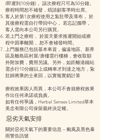
(即遲到10分鐘)， 該次療程只可為50分鐘。
療程時間恕不補發，煩請顧客準時出席。
客人於第1次療程使用之紮肚帶及薄布， 於
其後療程需自行帶回中心， 若忘記攜帶，
客人需向本公司另行購買。
若上門之療程， 於當天要求推遲開始或療
程中因事離開， 恕不會補發時間。
上門服務已包括基本車資，偏遠地區、新界
區及離島區村屋/唐樓需行樓梯，會收取額
外附加費，費用另議。另外，如距離港鐵站
需步行10分鐘以上或轉車才到達之地方，紥
肚師將乘的士來回，以實報實銷計算
療程效果因人而異，本公司不會就療程效果
作出任何承諾或負責。
如有任何爭議，Herbal Senses Limited草本
美念有限公司保留最終決定權。
惡劣天氣安排
關於惡劣天氣下的重要信息 – 颱風及黑色暴
雨警告訊號