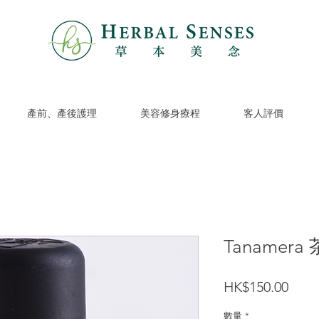
產前、產後護理
美容修身療程
客人評價
Tanamer
價
HK$150.00
格
數量
*