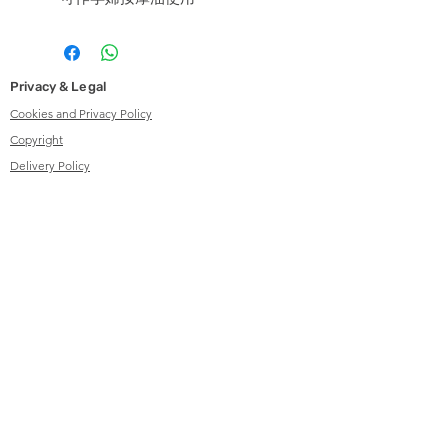
Privacy & Legal
Cookies and Privacy Policy
Copyright
Delivery Policy
Online Shopping Policy
Terms and Conditions - Treatment Service
Contact Us
info@herbalsenses.com
9721 9416
@tanamerahk
&
@herbalsense
shk