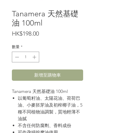
Tanamera 天然基礎
油 100ml
價
HK$198.00
格
數量
*
新增至購物車
Tanamera 天然基礎油 100ml
以葡萄籽油、太陽花油、荷荷巴
油、小麥胚芽油及初榨椰子油，5
種不同植物油調製，質地輕薄不
油膩
不含任何防腐劑、香料成份
可作孕婦按摩油使用