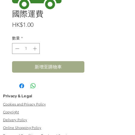
國際運費
價
HK$1.00
格
數量
*
新增至購物車
Privacy & Legal
Cookies and Privacy Policy
Copyright
Delivery Policy
Online Shopping Policy