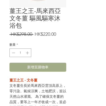
薑王之王-馬來西亞
文冬薑 驅風驅寒沐
浴包
一
促
 HK$298.00 
HK$220.00
般
銷
數量
*
價
價
格
格
新增至購物車
薑王之王 - 文冬薑
文冬薑生長於馬來西亞雲頂高原上，
零污染、氣候涼爽，土地肥沃，並以
天然山水灌溉。 為了確保文冬薑的
品質，要等上一年才收成一次，並必