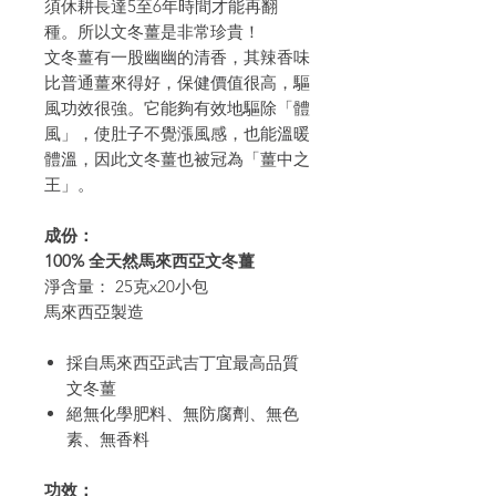
須休耕長達5至6年時間才能再翻
種。所以文冬薑是非常珍貴！
文冬薑有一股幽幽的清香，其辣香味
比普通薑來得好，保健價值很高，驅
風功效很強。它能夠有效地驅除「體
風」，使肚子不覺漲風感，也能溫暖
體溫，因此文冬薑也被冠為「薑中之
王」。
成份：
100%
全天然馬來西亞文冬薑
淨含量： 25克x20小包
馬來西亞製造
採自馬來西亞
武吉丁宜
最高品質
文冬薑
絕無化學肥料、無防腐劑、
無
色
素、無香料
功效：