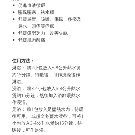
促進血液循環
驅風驅寒、祛水腫
舒緩感冒、咳嗽、傷風、多痰及
鼻水、頭痛等症狀
舒緩疲勞乏力、改善失眠
舒緩肌肉酸痛
使用方法：
淋浴： 將
2
小包放入6-
8
公升熱水煲
約
15
分鐘。待暖後，可作洗澡後作
淋浴。
浸浴：
將3-4
小包放入6-
8
公升熱水
煲約
15
分鐘，然後加入
浴缸暖熱水
作浸浴。
足浴： 將1包放入足盤熱水內，待暖
後可用。 或想文冬薑水濃些，可將1
小包放入3-4公升水煲約15分鐘，待
暖後，可作足浴。