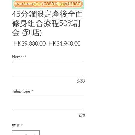
45分鐘限定產後全面
修身组合療程50%訂
金 (到店)
一
促
 HK$9,880.00 
HK$4,940.00
般
銷
Name:
*
價
價
格
格
0/50
Telephone
*
0/8
數量
*