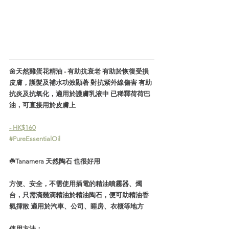
🌼天然雞蛋花精油 - 有助抗衰老 有助於恢復受損
皮膚，護髮及補水功效顯著 對抗紫外線傷害 有助
抗炎及抗氧化，適用於護膚乳液中 已稀釋荷荷巴
油，可直接用於皮膚上
- HK$160
#PureEssentialOil
☘️Tanamera 天然陶石 也很好用
方便、安全，不需使用插電的精油噴霧器、燭
台，只需滴幾滴精油於精油陶石，便可助精油香
氣揮散 適用於汽車、公司、睡房、衣櫃等地方
使用方法：    