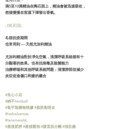
滴5至10滴精油在陶石面上，精油會被迅速吸收，
然後慢慢在室溫下揮發出香氣。  
- HK $150  
💪🏻抗疫期間
也常用到 — 天然尤加利精油
尤加利精油對於凈化空氣，清潔呼吸系統都有十
分顯著的效果。也有抗病毒及殺菌能力
治療哮喘和其他呼吸系統問題；清潔肺部並減少
炎症促進傷口和瘡的癒合
#良心小店
#絕不hardsell
#紮手紮腳無根據
#脂肪紮唔走
#herbalsenses
#tanamerahk
#產後肥胖
#產後鬆弛
#腹直肌分離
#假肚腩