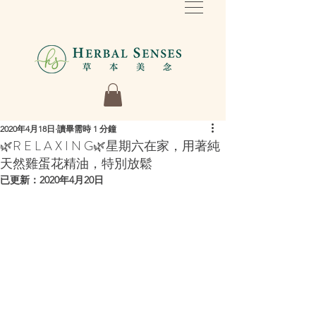
2020年4月18日
讀畢需時 1 分鐘
🌿R E L A X I N G🌿星期六在家，用著純
天然雞蛋花精油，特別放鬆
已更新：
2020年4月20日