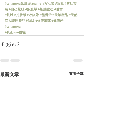
#tanamera紮肚
#tanamera紮肚帶
#紮肚
#紮肚套
裝
#自己紮肚
#紮肚帶
#紮肚療程
#暖宮
#扎肚
#扎肚帶
#收腹帶
#盤骨帶
#天然產品
#天然
個人護理產品
#修腹
#修腹草藥
#修腹粉
#tanamera
#真正spa體驗
查看全部
最新文章